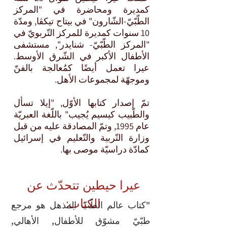
كمديرة ومحاضرة في "المركز
الطّبّيّ-الشّارون" في بيتاح تيكڤا, ومدّة
10 سنوات كمديرة للمركز التّربويّ في
"المركز الطّبّيّ- شنايدر", مستشفى
الأطفال الأكبر في الشّرق الأوسط.
عيرا تعمل أيضًا كمُعالجة بالفنّ
وموجهّة لمجموعات الأهل.
تمّ إصدار كتابها الأوّل, "إيلا تسأل
والطّبيب كيسيم يُجيب" باللّغة العبريّة
عام 1995, وتمّ المصادقة عليه من قبل
وزارة التّربية والتّعليم في إسرائيل
كمادّة دراسيّة موصى بها.
عيرا حيطين تتحدّث عن
الكتاب:
"كتاب عالم الطّبّ المذهل هو مرجع
طبّيّ مشوّق للأطفال, الأهالي,