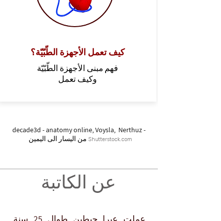
كيف تعمل الأجهزة الطّبّيّة؟
فهم مبنى الأجهزة الطّبّيّة
وكيف تعمل
decade3d - anatomy online, Voysla, Nerthuz -
من اليسار الى اليمين
Shutterstock.com
عن الكاتبة
عملت عيرا حيطين طوال 25 سنة