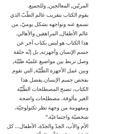
المربّين, المعالجين, وللجميع.
يقوم الكتاب بتقريب عالم الطّبّ الذي
نسمع عنه ونواجهه بشكل يوميّ، من
عالم الأطفال, المراهقين والأهالي.
هذا الكتاب هو ليس بكتاب آخر عن
جسم الإنسان وأجهزته, بل إنّه حلقة
وصل تربط بين مواضيع علميّة طبّيّة,
وبين عمل الأجهزة الطّبّيّة, التي تقوم
بفحص جسم الإنسان.بفضل هذا
الكتاب، تصبح المصطلحات الطّبّيّة
الغير مألوفة، مصطلحات واضحة
ومفهومة من وجهة نظر تكنولوجيّة،
شخصيّة واجتماعيّة."
الأم والأب، الجدّ والجدّة، الأطفال... كل