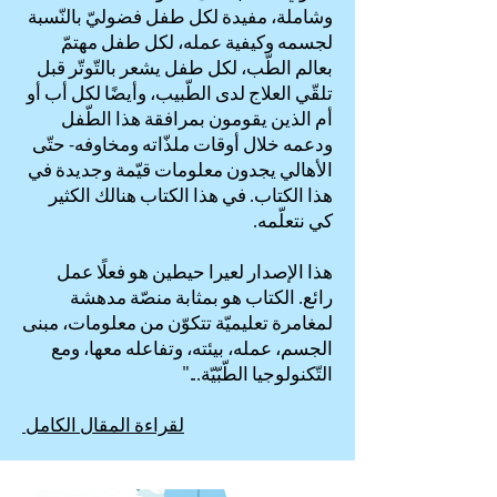
وشاملة، مفيدة لكل طفل فضوليّ بالنّسبة
لجسمه وكيفية عمله، لكل طفل مهتمّ
بعالم الطّب، لكل طفل يشعر بالتّوتّر قبل
تلقّي العلاج لدى الطّبيب، وأيضًا لكل أب أو
أم الذين يقومون بمرافقة هذا الطّفل
ودعمه خلال أوقات ملذّاته ومخاوفه- حتّى
الأهالي يجدون معلومات قيّمة وجديدة في
هذا الكتاب. في هذا الكتاب هنالك الكثير
كي نتعلّمه.
هذا الإصدار لعيرا حيطين هو فعلًا عمل
رائع. الكتاب هو بمثابة منصّة مدهشة
لمغامرة تعليميّة تتكوّن من معلومات، مبنى
الجسم، عمله، بيئته، وتفاعله معها، ومع
التّكنولوجيا الطّبّيّة..."
لقراءة المقال الكامل